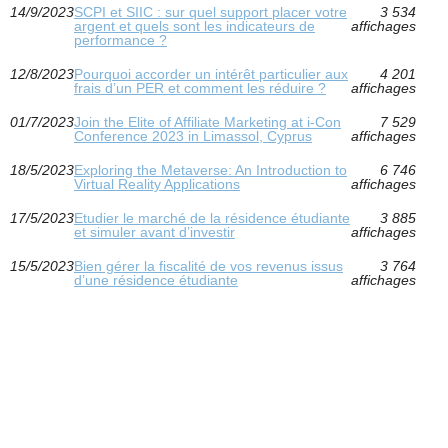
14/9/2023
SCPI et SIIC : sur quel support placer votre
3 534
argent et quels sont les indicateurs de
affichages
performance ?
12/8/2023
Pourquoi accorder un intérêt particulier aux
4 201
frais d’un PER et comment les réduire ?
affichages
01/7/2023
Join the Elite of Affiliate Marketing at i-Con
7 529
Conference 2023 in Limassol, Cyprus
affichages
18/5/2023
Exploring the Metaverse: An Introduction to
6 746
Virtual Reality Applications
affichages
17/5/2023
Etudier le marché de la résidence étudiante
3 885
et simuler avant d’investir
affichages
15/5/2023
Bien gérer la fiscalité de vos revenus issus
3 764
d’une résidence étudiante
affichages