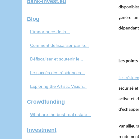
bank-invest.eu
disponible
génère un
Blog
dépendant
L’importance de la...
Comment défiscaliser par le...
Défiscaliser et soutenir le...
Les points
Le succès des résidences...
Les réside
Exploring the Artistic Vision...
sécurisé et
active et 
Crowdfunding
d’échapper 
What are the best real estate...
Par ailleu
Investment
rendement 