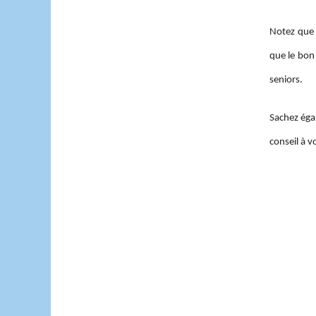
Notez que p
que le bon
seniors.
Sachez éga
conseil à v