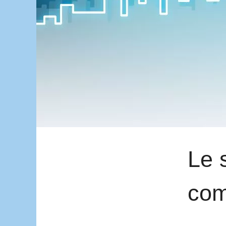
Le 
com