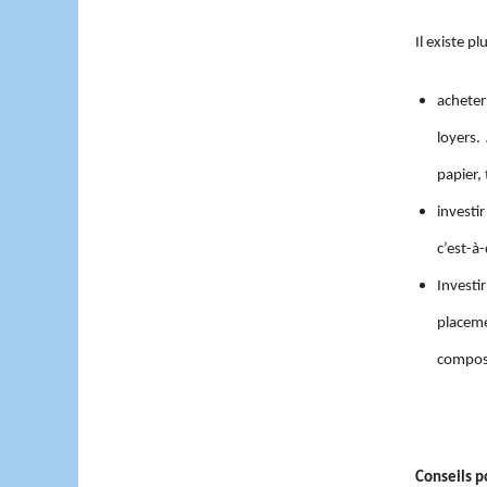
Il existe p
acheter
loyers.
papier, 
investi
c’est-à-
Invest
placeme
composi
Conseils p