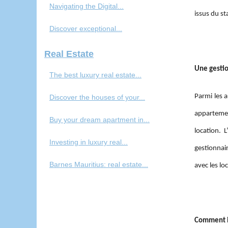
Navigating the Digital...
issus du s
Discover exceptional...
Real Estate
Une gestio
The best luxury real estate...
Parmi les a
Discover the houses of your...
appartemen
Buy your dream apartment in...
location. 
Investing in luxury real...
gestionnair
Barnes Mauritius: real estate...
avec les loc
Comment in