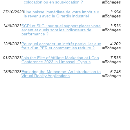
colocation ou en sous-location ?
affichages
27/10/2023
Une baisse immédiate de votre impôt sur
3 654
le revenu avec le Girardin industriel
affichages
14/9/2023
SCPI et SIIC : sur quel support placer votre
3 536
argent et quels sont les indicateurs de
affichages
performance ?
12/8/2023
Pourquoi accorder un intérêt particulier aux
4 202
frais d’un PER et comment les réduire ?
affichages
01/7/2023
Join the Elite of Affiliate Marketing at i-Con
7 533
Conference 2023 in Limassol, Cyprus
affichages
18/5/2023
Exploring the Metaverse: An Introduction to
6 748
Virtual Reality Applications
affichages