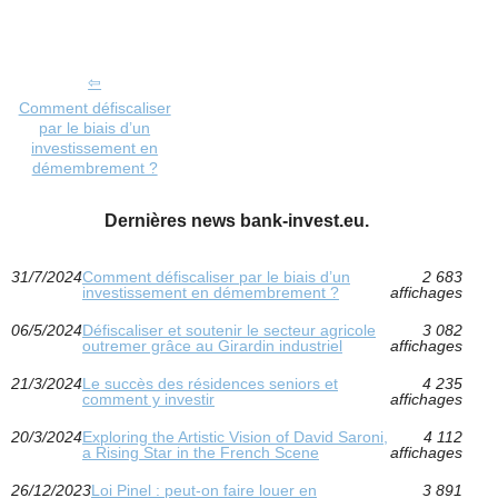
Comment défiscaliser
par le biais d’un
investissement en
démembrement ?
Dernières news bank-invest.eu.
31/7/2024
Comment défiscaliser par le biais d’un
2 683
investissement en démembrement ?
affichages
06/5/2024
Défiscaliser et soutenir le secteur agricole
3 082
outremer grâce au Girardin industriel
affichages
21/3/2024
Le succès des résidences seniors et
4 235
comment y investir
affichages
20/3/2024
Exploring the Artistic Vision of David Saroni,
4 112
a Rising Star in the French Scene
affichages
26/12/2023
Loi Pinel : peut-on faire louer en
3 891